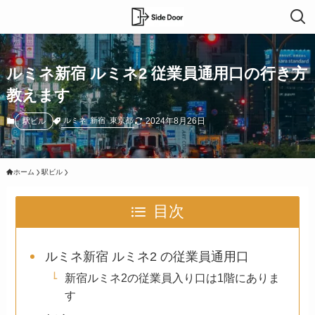
ルミネ新宿 ルミネ2 従業員通用口の行き方
教えます
2024年8月26日
ルミネ
新宿
東京都
駅ビル
ホーム
駅ビル
目次
ルミネ新宿 ルミネ2 の従業員通用口
新宿ルミネ2の従業員入り口は1階にありま
す