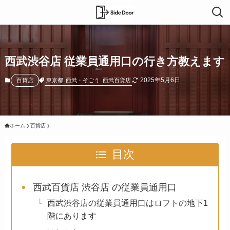
西武渋谷店 従業員通用口の行き方教えます
2025年5月6日
東京都
西武・そごう
西武百貨店
百貨店
ホーム
百貨店
目次
西武百貨店 渋谷店 の従業員通用口
西武渋谷店の従業員通用口はロフトの地下1
階にあります