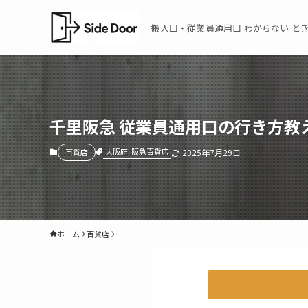
搬入口・従業員通用口 わからない とき
千里阪急 従業員通用口の行き方教
大阪府
阪急百貨店
百貨店
2025年7月29日
ホーム
百貨店