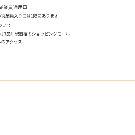
の従業員通用口
の従業員入り口は1階にあります
ついて
はJR品川駅直結のショッピングモール
へのアクセス