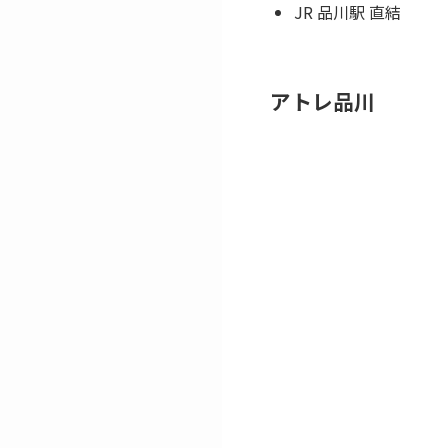
JR 品川駅 直結
アトレ品川